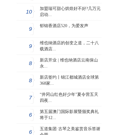
加盟瑞可甜心烘焙好不好?几万元
10
启动...
郁锦香酒店520，为爱发声
9
维也纳酒店的创变之道，二十八
9
载酒店...
新店开业 | 维也纳酒店云南保山
8
永...
新店签约丨锦江都城酒店全球第
8
368家...
“井冈山红色好少年”夏令营五天
7
四夜...
第五届澳门国际影展暨颁奖典礼
6
将于12...
五道集团·古琴之美鉴赏音乐答谢
6
会圆...