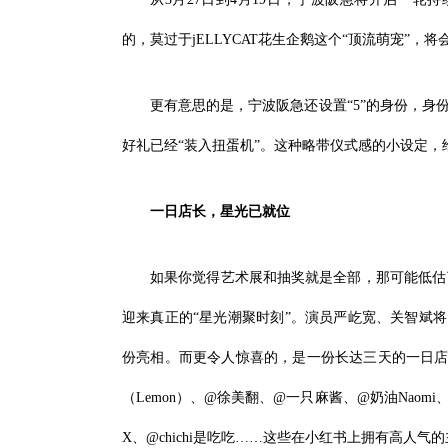
的，莫过于jELLYCAT花生企鹅这个“顶流萌宠”，
更有意思的是，宁波阪急还设置“5”的身份，身
好礼已经“装入扭蛋机”。这种略带仪式感的小设定，
一日店长
，
星光已就位
如果你觉得艺术展和抽奖就是全部，那可能低估了
迎来真正的“星光潮聚时刻”。演员严屹宽、关智斌将
份亮相。而更令人惊喜的，是一份长达三天的一日店长
（Lemon）、@徐美翻、@一只麻酱、@奶油Nao
X、@chichi是吃吃……这些在小红书上拥有高人气