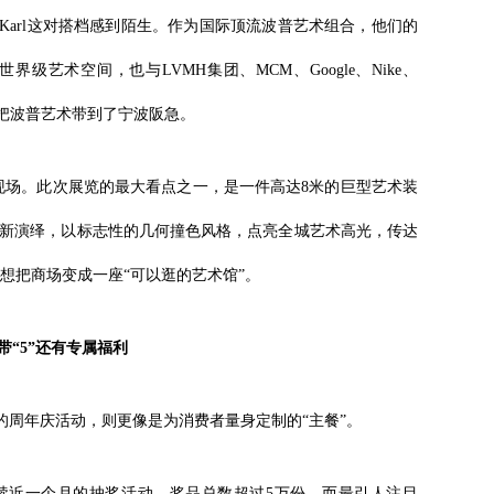
&Karl这对搭档感到陌生。作为国际顶流波普艺术组合，他们的
艺术空间，也与LVMH集团、MCM、Google、Nike、
他们把波普艺术带到了宁波阪急。
现场。此次展览的最大看点之一，是一件高达8米的巨型艺术装
“5”重新演绎，以标志性的几何撞色风格，点亮全城艺术高光，传达
想把商场变成一座“可以逛的艺术馆”。
带“5”还有专属福利
的周年庆活动，则更像是为消费者量身定制的“主餐”。
持续近一个月的抽奖活动，奖品总数超过5万份。而最引人注目