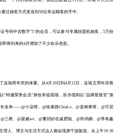
将会通过抽奖方式发送到50位幸运顾客的手中。
份证号码中含数字“5”的会员，可以参与专属扭蛋机抽奖，5万份
给即将到来的4月增加了不少欢乐色彩。
这场周年庆的体量。从4月10日到4月12日，这场五周年庆将
以“特邀荣誉会员”身份亲临现场，辰亦儒则以“品牌星推官”身
名单——@小柒呀、@徐家路ChiaLo、@是林希呀、@可尼
mi、@三桥、@梁威wv、@董玥好在减肥啦、@炸鸡柳、@李有鑫
的主理人、博主与生活方式达人都会现身宁波阪急。从上午10:30