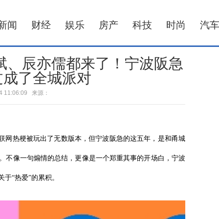
新闻
财经
娱乐
房产
科技
时尚
汽
斌、辰亦儒都来了！宁波阪急
过成了全城派对
-04 11:06:09 来源：
互联网热梗被玩出了无数版本，但宁波阪急的这五年，是和甬城
夜。不像一句煽情的总结，更像是一个郑重其事的开场白，宁波
于“热爱”的累积。