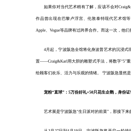
如果你对当代艺术稍有了解，应该不会对Craig
作品曾出现在巴黎卢浮宫、伦敦泰特现代艺术馆等世界级
Apple、Vogue等品牌有过跨界合作。而这一次，
4月起，宁波阪急全馆将化身波普艺术的沉浸式
置——Craig&Karl用大胆的雕塑式手法，将数字
给顾客们欢乐、活力与乐观的情绪。 宁波阪急显然是
宠粉“直球”：5万份好礼+50只花生企鹅，身份证
艺术展是宁波阪急“生日派对的前菜”，那接下来
从3月27日到4月19日，宁波阪急将开启一轮