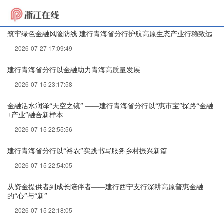
T
o
筑牢绿色金融风险防线 建行青海省分行护航高原生态产业行稳致远
g
2026-07-27 17:09:49
g
l
建行青海省分行以金融助力青海高质量发展
e
2026-07-15 23:17:58
n
a
金融活水润泽“天空之镜” ——建行青海省分行以“惠市宝”探路“金融
v
+产业”融合新样本
i
2026-07-15 22:55:56
g
a
建行青海省分行以“裕农”实践书写服务乡村振兴新篇
t
2026-07-15 22:54:05
i
从资金提供者到成长陪伴者——建行西宁支行深耕高原普惠金融
o
的“心”与“新”
n
2026-07-15 22:18:05