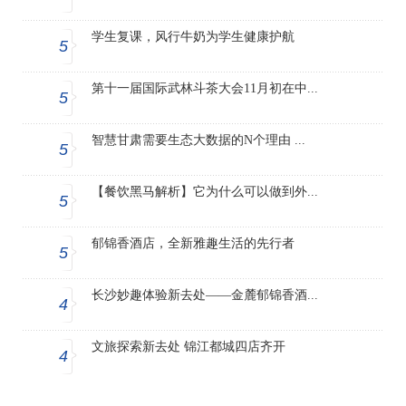
学生复课，风行牛奶为学生健康护航
5
第十一届国际武林斗茶大会11月初在中...
5
智慧甘肃需要生态大数据的N个理由 ...
5
【餐饮黑马解析】它为什么可以做到外...
5
郁锦香酒店，全新雅趣生活的先行者
5
长沙妙趣体验新去处——金麓郁锦香酒...
4
文旅探索新去处 锦江都城四店齐开
4