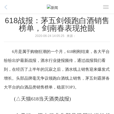
T
o
618战报：茅五剑领跑白酒销售
g
榜单，剑南春表现抢眼
g
l
2020-06-24 14:05:25 来源：
e
n
6月是属于购物狂潮的一个月，618刚刚结束，各大平台
a
v
纷纷出炉最新战报，酒水行业捷报频传，通过战报我们看
i
到，在经历了上半年的沉寂之后，酒水线上销售迎来爆发式
g
增长。头部品牌毫无争议领跑白酒线上销售，茅五剑霸屏各
a
t
大平台的白酒品类销售榜单，稳居TOP3。
i
o
(△天猫618当天酒类战报)
n