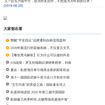
·
又一巨头力挺中方，取消对美合作，不想成为30年前的日本！
(2019-06-25)
大家都在看
警醒“平安四众”品牌遭到自称流氓盘和
2020年最流行的装修风格，不仅复古文艺
【餐饮黑马解析】它为什么可以做到外卖
618战报：茅五剑领跑白酒销售榜单，剑南
夏欢：私密项目将引领美业新的财富机会
第十一届国际武林斗茶大会11月初在中国
“文艺代表”的菩提之旅：国际著名诗人
杜嘉班纳进驻 2020 年第三届中国国际
欧丽薇兰跨界时尚,点缀秀场传递地中海“