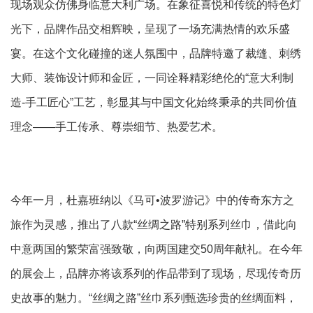
现场观众仿佛身临意大利广场。在象征喜悦和传统的特色灯
光下，品牌作品交相辉映，呈现了一场充满热情的欢乐盛
宴。在这个文化碰撞的迷人氛围中，品牌特邀了裁缝、刺绣
大师、装饰设计师和金匠，一同诠释精彩绝伦的“意大利制
造-手工匠心”工艺，彰显其与中国文化始终秉承的共同价值
理念——手工传承、尊崇细节、热爱艺术。
今年一月，杜嘉班纳以《马可•波罗游记》中的传奇东方之
旅作为灵感，推出了八款“丝绸之路”特别系列丝巾，借此向
中意两国的繁荣富强致敬，向两国建交50周年献礼。在今年
的展会上，品牌亦将该系列的作品带到了现场，尽现传奇历
史故事的魅力。“丝绸之路”丝巾系列甄选珍贵的丝绸面料，