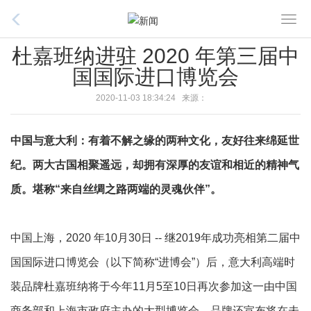
T
o
杜嘉班纳进驻 2020 年第三届中
g
国国际进口博览会
g
l
2020-11-03 18:34:24 来源：
e
n
中国与意大利：有着不解之缘的两种文化，友好往来绵延世
a
v
纪。两大古国相聚遥远，却拥有深厚的友谊和相近的精神气
i
质。堪称“来自丝绸之路两端的灵魂伙伴”。
g
a
t
中国上海，2020 年10月30日 -- 继2019年成功亮相第二届中
i
国国际进口博览会（以下简称“进博会”）后，意大利高端时
o
n
装品牌杜嘉班纳将于今年11月5至10日再次参加这一由中国
商务部和上海市政府主办的大型博览会。品牌还宣布将在未